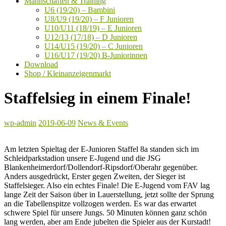
Mannschaften & Training
U6 (19/20) – Bambini
U8/U9 (19/20) – F Junioren
U10/U11 (18/19) – E Junioren
U12/13 (17/18) – D Junioren
U14/U15 (19/20) – C Junioren
U16/U17 (19/20) B-Juniorinnen
Download
Shop / Kleinanzeigenmarkt
Staffelsieg in einem Finale!
wp-admin
2019-06-09
News & Events
Am letzten Spieltag der E-Junioren Staffel 8a standen sich im
Schleidparkstadion unsere E-Jugend und die JSG
Blankenheimerdorf/Dollendorf-Ripsdorf/Oberahr gegenüber.
Anders ausgedrückt, Erster gegen Zweiten, der Sieger ist
Staffelsieger. Also ein echtes Finale! Die E-Jugend vom FAV lag
lange Zeit der Saison über in Lauerstellung, jetzt sollte der Sprung
an die Tabellenspitze vollzogen werden. Es war das erwartet
schwere Spiel für unsere Jungs. 50 Minuten können ganz schön
lang werden, aber am Ende jubelten die Spieler aus der Kurstadt!