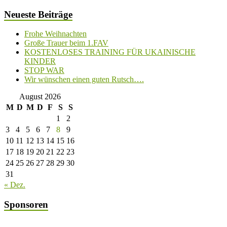
Neueste Beiträge
Frohe Weihnachten
Große Trauer beim 1.FAV
KOSTENLOSES TRAINING FÜR UKAINISCHE
KINDER
STOP WAR
Wir wünschen einen guten Rutsch….
August 2026
M
D
M
D
F
S
S
1
2
3
4
5
6
7
8
9
10
11
12
13
14
15
16
17
18
19
20
21
22
23
24
25
26
27
28
29
30
31
« Dez.
Sponsoren