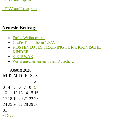
1.FAV auf Instagram
Neueste Beiträge
Frohe Weihnachten
Große Trauer beim 1.FAV
KOSTENLOSES TRAINING FÜR UKAINISCHE
KINDER
STOP WAR
Wir wünschen einen guten Rutsch….
August 2026
M
D
M
D
F
S
S
1
2
3
4
5
6
7
8
9
10
11
12
13
14
15
16
17
18
19
20
21
22
23
24
25
26
27
28
29
30
31
« Dez.