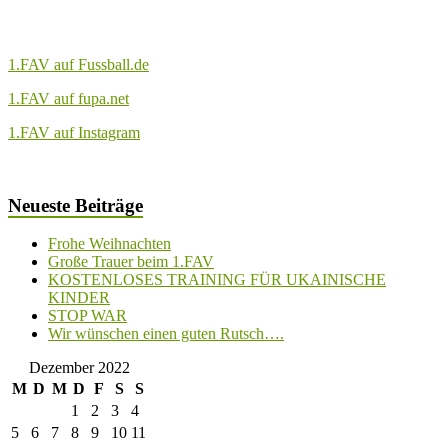
1.FAV auf Fussball.de
1.FAV auf fupa.net
1.FAV auf Instagram
Neueste Beiträge
Frohe Weihnachten
Große Trauer beim 1.FAV
KOSTENLOSES TRAINING FÜR UKAINISCHE
KINDER
STOP WAR
Wir wünschen einen guten Rutsch….
Dezember 2022
M
D
M
D
F
S
S
1
2
3
4
5
6
7
8
9
10
11