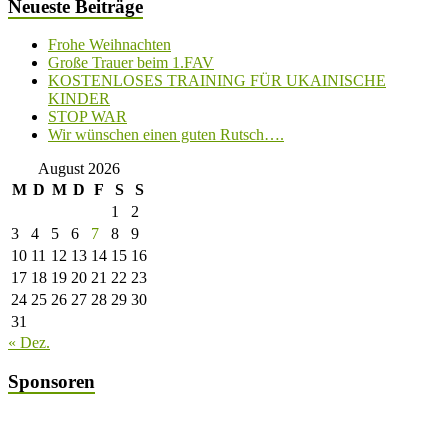
Neueste Beiträge
Frohe Weihnachten
Große Trauer beim 1.FAV
KOSTENLOSES TRAINING FÜR UKAINISCHE
KINDER
STOP WAR
Wir wünschen einen guten Rutsch….
August 2026
M
D
M
D
F
S
S
1
2
3
4
5
6
7
8
9
10
11
12
13
14
15
16
17
18
19
20
21
22
23
24
25
26
27
28
29
30
31
« Dez.
Sponsoren