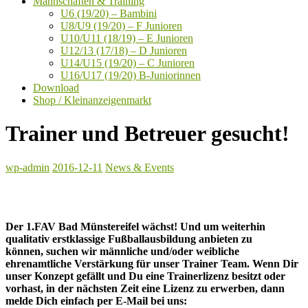
Mannschaften & Training
U6 (19/20) – Bambini
U8/U9 (19/20) – F Junioren
U10/U11 (18/19) – E Junioren
U12/13 (17/18) – D Junioren
U14/U15 (19/20) – C Junioren
U16/U17 (19/20) B-Juniorinnen
Download
Shop / Kleinanzeigenmarkt
Trainer und Betreuer gesucht!
wp-admin
2016-12-11
News & Events
Der 1.FAV Bad Münstereifel wächst! Und um weiterhin
qualitativ erstklassige Fußballausbildung anbieten zu
können,
suchen wir männliche und/oder weibliche
ehrenamtliche Verstärkung für unser Trainer Team.
Wenn Dir
unser Konzept gefällt und Du eine Trainerlizenz besitzt oder
vorhast,
in der nächsten Zeit eine Lizenz zu erwerben, dann
melde Dich einfach per E-Mail bei uns: